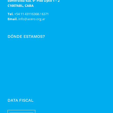
Esmeralda 920, 9° Piso Dpto 1 – 2
C1007ABL, CABA
Tel.
+54 11 43116368 / 6371
Email.
info@acero.org.ar
DÓNDE ESTAMOS?
DATA FISCAL