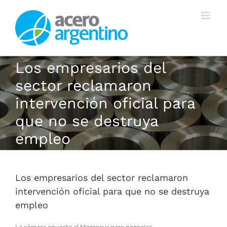
Saltar
al
contenido
Los empresarios del
sector reclamaron
intervención oficial para
que no se destruya
empleo
Los empresarios del sector reclamaron
intervención oficial para que no se destruya
empleo
La cámara apuesta al Mercosur para negociar