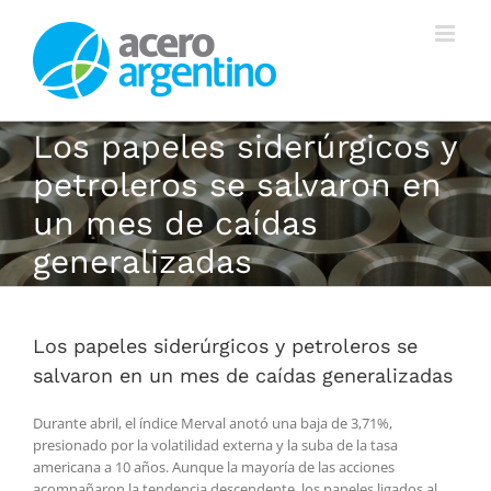
Saltar
al
contenido
Los papeles siderúrgicos y
petroleros se salvaron en
un mes de caídas
generalizadas
Los papeles siderúrgicos y petroleros se
salvaron en un mes de caídas generalizadas
Durante abril, el índice Merval anotó una baja de 3,71%,
presionado por la volatilidad externa y la suba de la tasa
americana a 10 años. Aunque la mayoría de las acciones
acompañaron la tendencia descendente, los papeles ligados al