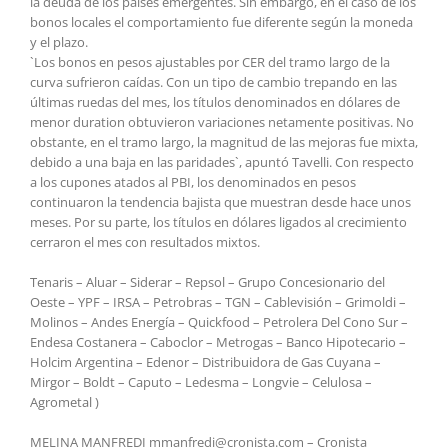
la deuda de los países emergentes. Sin embargo, en el caso de los
bonos locales el comportamiento fue diferente según la moneda
y el plazo.
`Los bonos en pesos ajustables por CER del tramo largo de la
curva sufrieron caídas. Con un tipo de cambio trepando en las
últimas ruedas del mes, los títulos denominados en dólares de
menor duration obtuvieron variaciones netamente positivas. No
obstante, en el tramo largo, la magnitud de las mejoras fue mixta,
debido a una baja en las paridades`, apuntó Tavelli. Con respecto
a los cupones atados al PBI, los denominados en pesos
continuaron la tendencia bajista que muestran desde hace unos
meses. Por su parte, los títulos en dólares ligados al crecimiento
cerraron el mes con resultados mixtos.
Tenaris – Aluar – Siderar – Repsol – Grupo Concesionario del
Oeste – YPF – IRSA – Petrobras – TGN – Cablevisión – Grimoldi –
Molinos – Andes Energía – Quickfood – Petrolera Del Cono Sur –
Endesa Costanera – Caboclor – Metrogas – Banco Hipotecario –
Holcim Argentina – Edenor – Distribuidora de Gas Cuyana –
Mirgor – Boldt – Caputo – Ledesma – Longvie – Celulosa –
Agrometal )
MELINA MANFREDI mmanfredi@cronista.com – Cronista