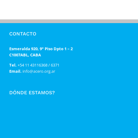
CONTACTO
Esmeralda 920, 9° Piso Dpto 1 – 2
C1007ABL, CABA
Tel.
+54 11 43116368 / 6371
Email.
info@acero.org.ar
DÓNDE ESTAMOS?