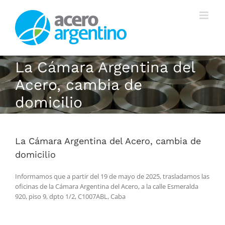
Saltar
al
contenido
La Cámara Argentina del
Acero, cambia de
domicilio
La Cámara Argentina del Acero, cambia de
domicilio
Informamos que a partir del 19 de mayo de 2025, trasladamos las
oficinas de la Cámara Argentina del Acero, a la calle Esmeralda
920, piso 9, dpto 1/2, C1007ABL, Caba