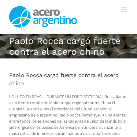
Saltar
al
contenido
Paolo Rocca cargó fuerte
contra el acero chino
Paolo Rocca cargó fuerte contra el acero
chino
LO HIZO EN BRASIL, DURANTE UN FORO SECTORIAL Rocca llamó
a un frente común de la siderurgia regional contra China El
Cronista Buenos Aires El presidente del Grupo Techint, el
empresario ítalo argentino Paolo Rocca, llamó ayer a una alianza
entre todos los eslabones de las cadenas de valor de la industria
siderúrgica de ios países de América del Sur, para alcanzar una
masa crítica de intereses encaminados a crear oportunidades