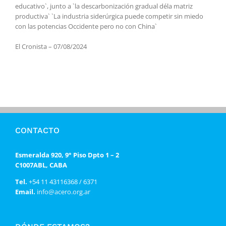
educativo`, junto a `la descarbonización gradual déla matriz
productiva` `La industria siderúrgica puede competir sin miedo
con las potencias Occidente pero no con China`
El Cronista – 07/08/2024
CONTACTO
Esmeralda 920, 9° Piso Dpto 1 – 2
C1007ABL, CABA
Tel.
+54 11 43116368 / 6371
Email.
info@acero.org.ar