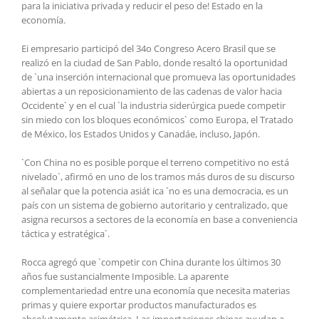
para la iniciativa privada y reducir el peso de! Estado en la
economía.
Ei empresario participó del 34o Congreso Acero Brasil que se
realizó en la ciudad de San Pablo, donde resaltó la oportunidad
de `una inserción internacional que promueva las oportunidades
abiertas a un reposicionamiento de las cadenas de valor hacia
Occidente` y en el cual `la industria siderúrgica puede competir
sin miedo con los bloques económicos` como Europa, el Tratado
de México, los Estados Unidos y Canadáe, incluso, Japón.
`Con China no es posible porque el terreno competitivo no está
nivelado`, afirmó en uno de los tramos más duros de su discurso
al señalar que la potencia asiát ica `no es una democracia, es un
país con un sistema de gobierno autoritario y centralizado, que
asigna recursos a sectores de la economía en base a conveniencia
táctica y estratégica`.
Rocca agregó que `competir con China durante los últimos 30
años fue sustancialmente Imposible. La aparente
complementariedad entre una economía que necesita materias
primas y quiere exportar productos manufacturados es
absolutamente asimétrica. Las importaciones chinas ayudan a