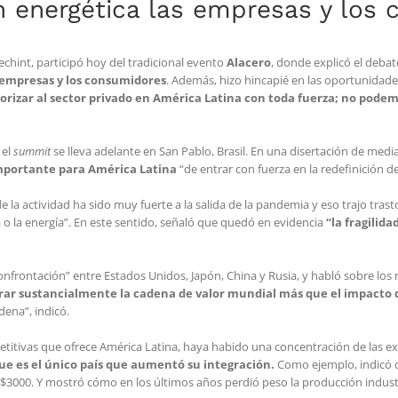
ón energética las empresas y los
echint, participó hoy del tradicional evento
Alacero
, donde explicó el deba
s empresas y los consumidores
. Además, hizo hincapié en las oportunidad
orizar al sector privado en América Latina con toda fuerza; no podem
 el
summit
se lleva adelante en San Pablo, Brasil. En una disertación de media
portante para América Latina
“de entrar con fuerza en la redefinición de
e la actividad ha sido muy fuerte a la salida de la pandemia y eso trajo tras
 o la energía”. En este sentido, señaló que quedó en evidencia
“la fragilid
nfrontación” entre Estados Unidos, Japón, China y Rusia, y habló sobre los r
erar sustancialmente la cadena de valor mundial más que el impacto
dena”, indicó.
etitivas que ofrece América Latina, haya habido una concentración de las e
que es el único país que aumentó su integración.
Como ejemplo, indicó q
3000. Y mostró cómo en los últimos años perdió peso la producción industri