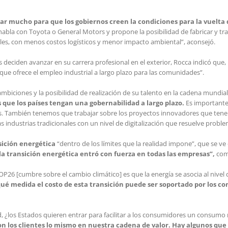
ar mucho para que los gobiernos creen la condiciones para la vuelta 
 habla con Toyota o General Motors y propone la posibilidad de fabricar y t
iles, con menos costos logísticos y menor impacto ambiental”, aconsejó.
s deciden avanzar en su carrera profesional en el exterior, Rocca indicó que
 que ofrece el empleo industrial a largo plazo para las comunidades”.
mbiciones y la posibilidad de realización de su talento en la cadena mundial
 que los países tengan una gobernabilidad a largo plazo.
Es importante
. También tenemos que trabajar sobre los proyectos innovadores que tenemo
industrias tradicionales con un nivel de digitalización que resuelve problem
sición energética
“dentro de los límites que la realidad impone”, que se ve e
la transición energética entró con fuerza en todas las empresas”,
com
COP26 [cumbre sobre el cambio climático] es que la energía se asocia al nivel 
qué medida el costo de esta transición puede ser soportado por los c
dad, ¿los Estados quieren entrar para facilitar a los consumidores un consum
n los clientes lo mismo en nuestra cadena de valor. Hay algunos que