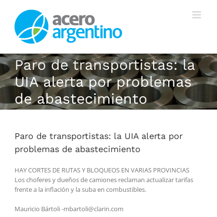
Saltar
al
contenido
Paro de transportistas: la
UIA alerta por problemas
de abastecimiento
Paro de transportistas: la UIA alerta por
problemas de abastecimiento
HAY CORTES DE RUTAS Y BLOQUEOS EN VARIAS PROVINCIAS
Los choferes y dueños de camiones reclaman actualizar tarifas
frente a la inflación y la suba en combustibles.
Mauricio Bártoli -mbartoli@clarin.com