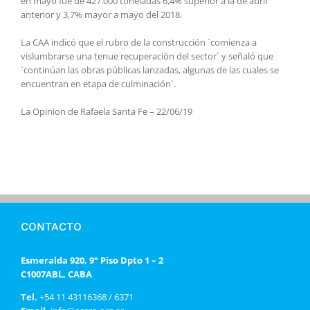
en mayo fue de 427.000 toneladas 6,4% superior a la de abril
anterior y 3,7% mayor a mayo del 2018.
La CAA indicó que el rubro de la construcción `comienza a
vislumbrarse una tenue recuperación del sector` y señaló que
`continúan las obras públicas lanzadas, algunas de las cuales se
encuentran en etapa de culminación`.
La Opinion de Rafaela Santa Fe – 22/06/19
CONTACTO
Esmeralda 920, 9° Piso Dpto 1 – 2
C1007ABL, CABA
Tel.
+54 11 43116368 / 6371