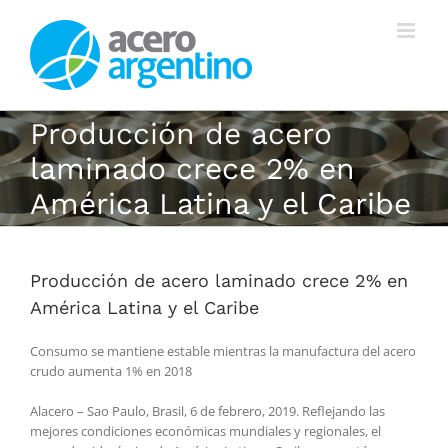
Saltar
al
contenido
Producción de acero
laminado crece 2% en
América Latina y el Caribe
Producción de acero laminado crece 2% en
América Latina y el Caribe
Consumo se mantiene estable mientras la manufactura del acero
crudo aumenta 1% en 2018
Alacero – Sao Paulo, Brasil, 6 de febrero, 2019. Reflejando las
mejores condiciones económicas mundiales y regionales, el