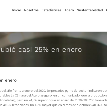
Inicio
Nosotros
Estadísticas
Acero
Sustentabilidad
subió casi 25% en enero
en enero
 del año frente a enero del 2020. Empresarios pyme del sector indicaron q
urables La Cámara del Acero aseguró, en un comunicado, que la producción
oneladas), pero un 24,3% superior que en enero del 2020 (298.200 tonelada
de 410.600 toneladas, un 1,7% mayor que en el mes de diciembre (403.600 to