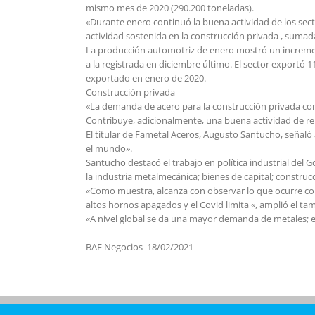
mismo mes de 2020 (290.200 toneladas).
«Durante enero continuó la buena actividad de los sect
actividad sostenida en la construcción privada , sumad
La producción automotriz de enero mostró un increment
a la registrada en diciembre último. El sector exportó
exportado en enero de 2020.
Construcción privada
«La demanda de acero para la construcción privada con
Contribuye, adicionalmente, una buena actividad de re
El titular de Fametal Aceros, Augusto Santucho, señaló
el mundo».
Santucho destacó el trabajo en política industrial del 
la industria metalmecánica; bienes de capital; construc
«Como muestra, alcanza con observar lo que ocurre co
altos hornos apagados y el Covid limita «, amplió el ta
«A nivel global se da una mayor demanda de metales; el 
BAE Negocios 18/02/2021