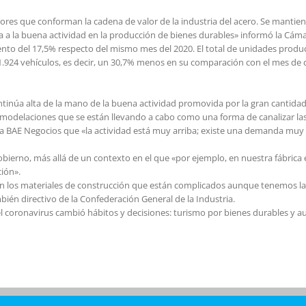
ores que conforman la cadena de valor de la industria del acero. Se mantien
a a la buena actividad en la producción de bienes durables» informó la Cáma
o del 17,5% respecto del mismo mes del 2020. El total de unidades producid
 11.924 vehículos, es decir, un 30,7% menos en su comparación con el mes de
tinúa alta de la mano de la buena actividad promovida por la gran cantidad 
modelaciones que se están llevando a cabo como una forma de canalizar las 
 a BAE Negocios que «la actividad está muy arriba; existe una demanda muy 
Gobierno, más allá de un contexto en el que «por ejemplo, en nuestra fábrica
ción».
n los materiales de construcción que están complicados aunque tenemos la 
mbién directivo de la Confederación General de la Industria.
coronavirus cambió hábitos y decisiones: turismo por bienes durables y auto