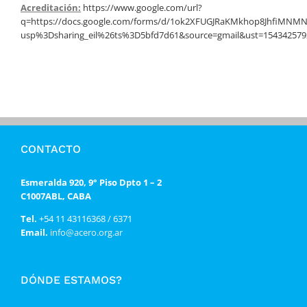
Acreditación:
https://www.google.com/url?
q=https://docs.google.com/forms/d/1ok2XFUGJRaKMkhop8JhfiMN
usp%3Dsharing_eil%26ts%3D5bfd7d61&source=gmail&ust=154342
CONTACTO
Esmeralda 920, 9° Piso Dpto 1 – 2
C1007ABL, CABA
Tel.
+54 11 43116368 / 6371
Email.
info@acero.org.ar
DÓNDE ESTAMOS?