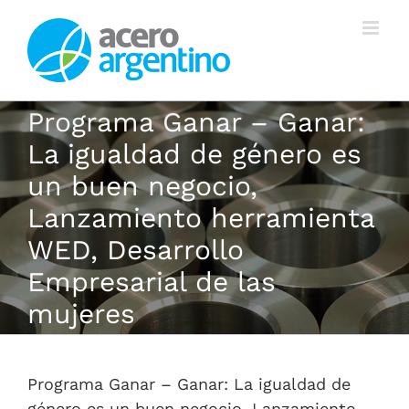
Saltar
al
contenido
Programa Ganar – Ganar:
La igualdad de género es
un buen negocio,
Lanzamiento herramienta
WED, Desarrollo
Empresarial de las
mujeres
Programa Ganar – Ganar: La igualdad de
género es un buen negocio, Lanzamiento