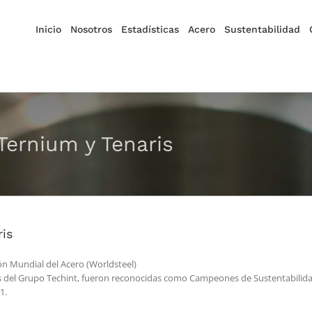
Inicio
Nosotros
Estadísticas
Acero
Sustentabilidad
Ternium y Tenaris
is
n Mundial del Acero (Worldsteel)
s del Grupo Techint, fueron reconocidas como Campeones de Sustentabilidad
1.