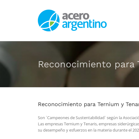
Saltar
al
contenido
Reconocimiento para 
Reconocimiento para Ternium y Tenar
Son `Campeones de Sustentabilidad` según la Asociació
Las empresas Ternium y Tenaris, empresas siderúrgica
su desempeño y esfuerzos en la materia durante el 202