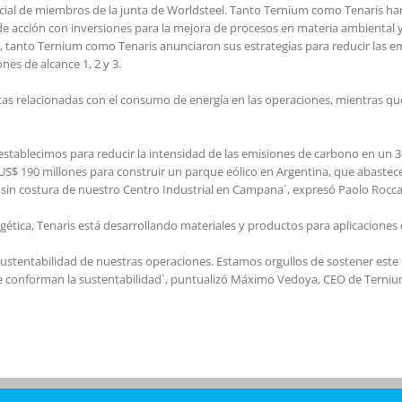
especial de miembros de la junta de Worldsteel. Tanto Ternium como Tenaris
de acción con inversiones para la mejora de procesos en materia ambiental y
, tanto Ternium como Tenaris anunciaron sus estrategias para reducir las 
nes de alcance 1, 2 y 3.
ctas relacionadas con el consumo de energía en las operaciones, mientras qu
establecimos para reducir la intensidad de las emisiones de carbono en un 3
S$ 190 millones para construir un parque eólico en Argentina, que abastece
s sin costura de nuestro Centro Industrial en Campana`, expresó Paolo Rocca
gética, Tenaris está desarrollando materiales y productos para aplicaciones
sustentabilidad de nuestras operaciones. Estamos orgullos de sostener e
ue conforman la sustentabilidad`, puntualizó Máximo Vedoya, CEO de Terniu