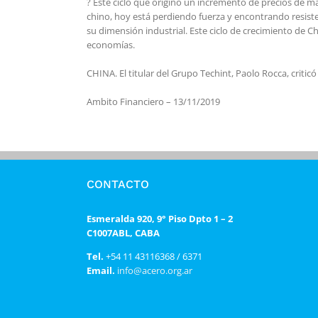
? Este ciclo que originó un incremento de precios de mat
chino, hoy está perdiendo fuerza y encontrando resiste
su dimensión industrial. Este ciclo de crecimiento de 
economías.
CHINA. El titular del Grupo Techint, Paolo Rocca, critic
Ambito Financiero – 13/11/2019
CONTACTO
Esmeralda 920, 9° Piso Dpto 1 – 2
C1007ABL, CABA
Tel.
+54 11 43116368 / 6371
Email.
info@acero.org.ar