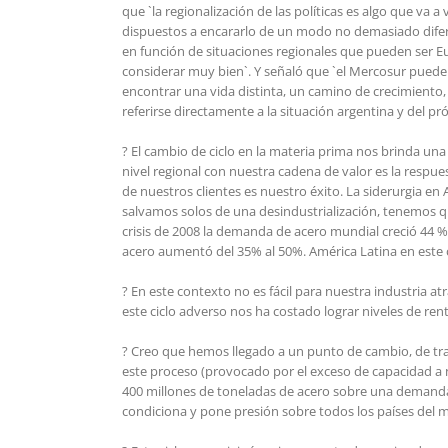
que `la regionalización de las políticas es algo que va
dispuestos a encararlo de un modo no demasiado dife
en función de situaciones regionales que pueden ser 
considerar muy bien`. Y señaló que `el Mercosur puede
encontrar una vida distinta, un camino de crecimiento,
referirse directamente a la situación argentina y del 
? El cambio de ciclo en la materia prima nos brinda una
nivel regional con nuestra cadena de valor es la respues
de nuestros clientes es nuestro éxito. La siderurgia e
salvamos solos de una desindustrialización, tenemos qu
crisis de 2008 la demanda de acero mundial creció 44 %
acero aumentó del 35% al 50%. América Latina en este c
? En este contexto no es fácil para nuestra industria at
este ciclo adverso nos ha costado lograr niveles de re
? Creo que hemos llegado a un punto de cambio, de tra
este proceso (provocado por el exceso de capacidad a ni
400 millones de toneladas de acero sobre una demanda
condiciona y pone presión sobre todos los países del