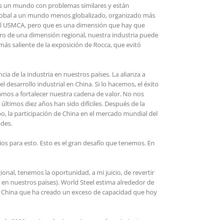
, es un mundo con problemas similares y están
global a un mundo menos globalizado, organizado más
 el USMCA, pero que es una dimensión que hay que
ro de una dimensión regional, nuestra industria puede
más saliente de la exposición de Rocca, que evitó
ia de la industria en nuestros países. La alianza a
 desarrollo industrial en China. Si lo hacemos, el éxito
gamos a fortalecer nuestra cadena de valor. No nos
ltimos diez años han sido difíciles. Después de la
o, la participación de China en el mercado mundial del
ades.
rios para esto. Esto es el gran desafío que tenemos. En
al, tenemos la oportunidad, a mi juicio, de revertir
n en nuestros países). World Steel estima alrededor de
n China que ha creado un exceso de capacidad que hoy