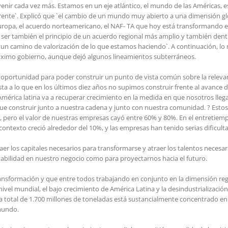
 a venir cada vez más. Estamos en un eje atlántico, el mundo de las Américas
rente`. Explicó que `el cambio de un mundo muy abierto a una dimensión 
Europa, el acuerdo norteamericano, el NAF- TA que hoy está transformando
 ser también el principio de un acuerdo regional más amplio y también dent
 un camino de valorización de lo que estamos haciendo`. A continuación, lo 
próximo gobierno, aunque dejó algunos lineamientos subterráneos.
 oportunidad para poder construir un punto de vista común sobre la relevanc
ta a lo que en los últimos diez años no supimos construir frente al avance del
n América latina va a recuperar crecimiento en la medida en que nosotros lle
e construir junto a nuestra cadena y junto con nuestra comunidad. ? Estos ú
, pero el valor de nuestras empresas cayó entre 60% y 80%. En el entretiemp
ontexto creció alrededor del 10%, y las empresas han tenido serias dificult
raer los capitales necesarios para transformarse y atraer los talentos necesa
ntabilidad en nuestro negocio como para proyectarnos hacia el futuro.
nsformación y que entre todos trabajando en conjunto en la dimensión region
vel mundial, el bajo crecimiento de América Latina y la desindustrializació
 total de 1.700 millones de toneladas está sustancialmente concentrado e
 mundo.