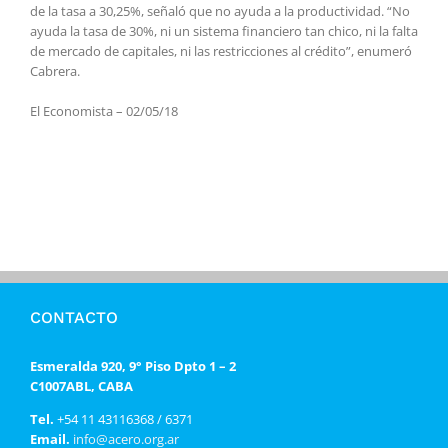
de la tasa a 30,25%, señaló que no ayuda a la productividad. “No
ayuda la tasa de 30%, ni un sistema financiero tan chico, ni la falta
de mercado de capitales, ni las restricciones al crédito”, enumeró
Cabrera.
El Economista – 02/05/18
CONTACTO
Esmeralda 920, 9° Piso Dpto 1 – 2
C1007ABL, CABA
Tel.
+54 11 43116368 / 6371
Email.
info@acero.org.ar