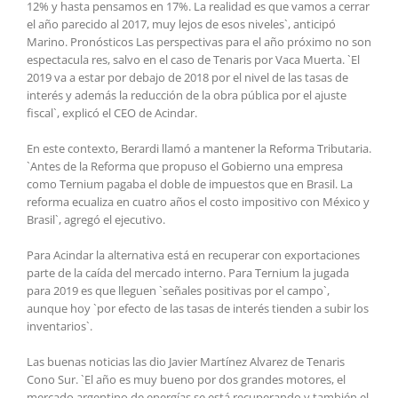
12% y hasta pensamos en 17%. La realidad es que vamos a cerrar
el año parecido al 2017, muy lejos de esos niveles`, anticipó
Marino. Pronósticos Las perspectivas para el año próximo no son
espectacula res, salvo en el caso de Tenaris por Vaca Muerta. `El
2019 va a estar por debajo de 2018 por el nivel de las tasas de
interés y además la reducción de la obra pública por el ajuste
fiscal`, explicó el CEO de Acindar.
En este contexto, Berardi llamó a mantener la Reforma Tributaria.
`Antes de la Reforma que propuso el Gobierno una empresa
como Ternium pagaba el doble de impuestos que en Brasil. La
reforma ecualiza en cuatro años el costo impositivo con México y
Brasil`, agregó el ejecutivo.
Para Acindar la alternativa está en recuperar con exportaciones
parte de la caída del mercado interno. Para Ternium la jugada
para 2019 es que lleguen `señales positivas por el campo`,
aunque hoy `por efecto de las tasas de interés tienden a subir los
inventarios`.
Las buenas noticias las dio Javier Martínez Alvarez de Tenaris
Cono Sur. `El año es muy bueno por dos grandes motores, el
mercado argentino de energías se está recuperando y también el