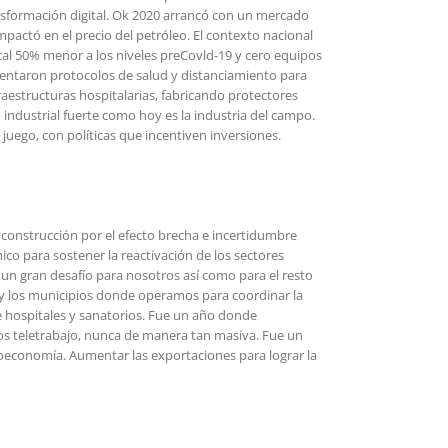
ansformación digital. Ok 2020 arrancó con un mercado
mpactó en el precio del petróleo. El contexto nacional
ocal 50% menor a los niveles preCovld-19 y cero equipos
mentaron protocolos de salud y distanciamiento para
aestructuras hospitalarias, fabricando protectores
o industrial fuerte como hoy es la industria del campo.
juego, con políticas que incentiven inversiones.
construcción por el efecto brecha e incertidumbre
co para sostener la reactivación de los sectores
un gran desafío para nosotros así como para el resto
io y los municipios donde operamos para coordinar la
 hospitales y sanatorios. Fue un año donde
os teletrabajo, nunca de manera tan masiva. Fue un
roeconomía. Aumentar las exportaciones para lograr la