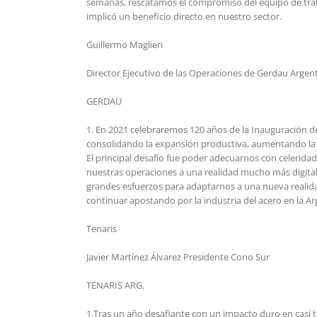
semanas, rescatamos el compromiso del equipo de trabaj
implicó un beneficio directo en nuestro sector.
Guillermo Maglieri
Director Ejecutivo de las Operaciones de Gerdau Argen
GERDAU
1. En 2021 celebraremos 120 años de la Inauguración d
consolidando la expansión productiva, aumentando la co
El principal desafío fue poder adecuarnos con celeridad
nuestras operaciones a una realidad mucho más digital
grandes esfuerzos para adaptarnos a una nueva reali
continuar apostando por la industria del acero en la Arg
Tenaris
Javier Martínez Álvarez Presidente Cono Sur
TENARIS ARG.
1.Tras un año desafiante con un impacto duro en casi t