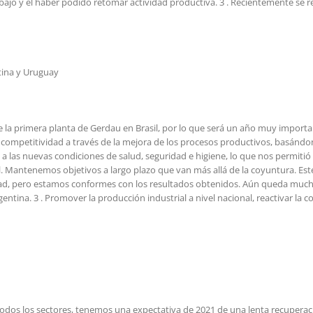
o y el haber podido retomar actividad productiva. 3 . Recientemente se ret
tina y Uruguay
e la primera planta de Gerdau en Brasil, por lo que será un año muy impor
mpetitividad a través de la mejora de los procesos productivos, basándonos 
 a las nuevas condiciones de salud, seguridad e higiene, lo que nos permitió
. Mantenemos objetivos a largo plazo que van más allá de la coyuntura. Est
dad, pero estamos conformes con los resultados obtenidos. Aún queda muc
entina. 3 . Promover la producción industrial a nivel nacional, reactivar la c
odos los sectores, tenemos una expectativa de 2021 de una lenta recuperació