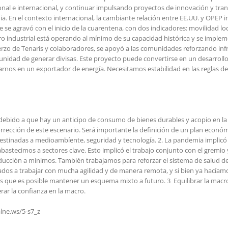
ional e internacional, y continuar impulsando proyectos de innovación y tr
a. En el contexto internacional, la cambiante relación entre EE.UU. y OPEP i
e se agravó con el inicio de la cuarentena, con dos indicadores: movilidad l
o industrial está operando al mínimo de su capacidad histórica y se imple
rzo de Tenaris y colaboradores, se apoyó a las comunidades reforzando infr
ortunidad de generar divisas. Este proyecto puede convertirse en un desarroll
rnos en un exportador de energía. Necesitamos estabilidad en las reglas de 
debido a que hay un anticipo de consumo de bienes durables y acopio en la 
rección de este escenario. Será importante la definición de un plan económi
destinadas a medioambíente, seguridad y tecnología. 2. La pandemia implicó 
 abastecimos a sectores clave. Esto implicó el trabajo conjunto con el grem
ucción a mínimos. También trabajamos para reforzar el sistema de salud de
ados a trabajar con mucha agilidad y de manera remota, y si bien ya hacíam
os que es posible mantener un esquema mixto a futuro. 3 Equilibrar la mac
rar la confianza en la macro.
alne.ws/5-s7_z