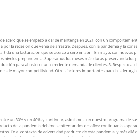
de acero que se empezó a dar se mantenga en 2021, con un comportamiento 
por la recesión que venía de arrastre. Después, con la pandemia y la consec
apartida una facturación que se acercó a cero en abril. En mayo, con nuev
os niveles prepandemla. Superamos los meses más duros preservando los pue
ción para abastecer una creciente demanda de clientes. 3. Respecto al dóla
ones de mayor competitividad. Otros factores importantes para la siderurgi
 entre un 30% y un 40%, y continuar, asimismo, con nuestro programa de su
roducto de la pandemia debimos enfrentar dos desafíos: continuar las oper
stos. En el contexto de adversidad producto de esta pandemia, y más allá de