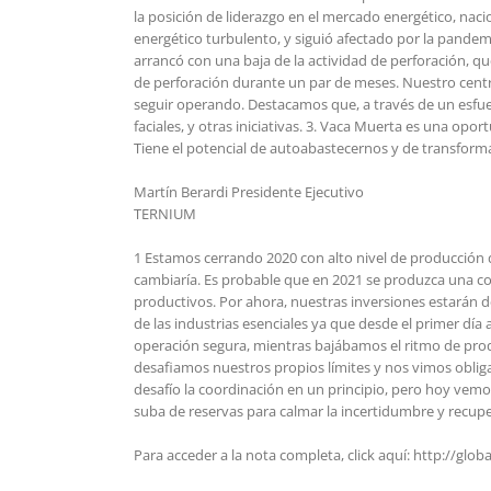
la posición de liderazgo en el mercado energético, nac
energético turbulento, y siguió afectado por la pandemi
arrancó con una baja de la actividad de perforación, qu
de perforación durante un par de meses. Nuestro centr
seguir operando. Destacamos que, a través de un esfue
faciales, y otras iniciativas. 3. Vaca Muerta es una op
Tiene el potencial de autoabastecernos y de transforma
Martín Berardi Presidente Ejecutivo
TERNIUM
1 Estamos cerrando 2020 con alto nivel de producción 
cambiaría. Es probable que en 2021 se produzca una cor
productivos. Por ahora, nuestras inversiones estarán 
de las industrias esenciales ya que desde el primer día
operación segura, mientras bajábamos el ritmo de prod
desafiamos nuestros propios límites y nos vimos oblig
desafío la coordinación en un principio, pero hoy vem
suba de reservas para calmar la incertidumbre y recupe
Para acceder a la nota completa, click aquí: http://glob