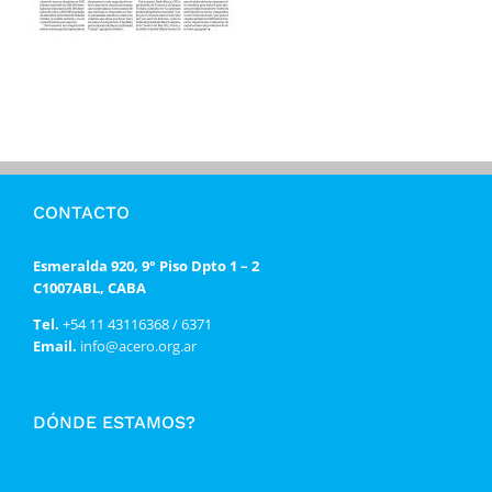
CONTACTO
Esmeralda 920, 9° Piso Dpto 1 – 2
C1007ABL, CABA
Tel.
+54 11 43116368 / 6371
Email.
info@acero.org.ar
DÓNDE ESTAMOS?