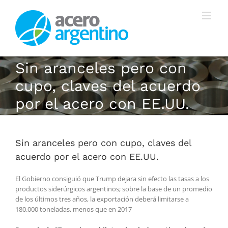
Saltar
al
contenido
Sin aranceles pero con
cupo, claves del acuerdo
por el acero con EE.UU.
Sin aranceles pero con cupo, claves del
acuerdo por el acero con EE.UU.
El Gobierno consiguió que Trump dejara sin efecto las tasas a los
productos siderúrgicos argentinos; sobre la base de un promedio
de los últimos tres años, la exportación deberá limitarse a
180.000 toneladas, menos que en 2017