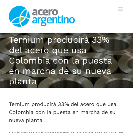
Saltar
al
contenido
Ternium producirá 33%
del acero que usa
Colombia con la puesta
en marcha de su nueva
planta
Ternium producirá 33% del acero que usa
Colombia con la puesta en marcha de su
nueva planta
Con la entrada en funcionamiento de la nueva planta de Ternium