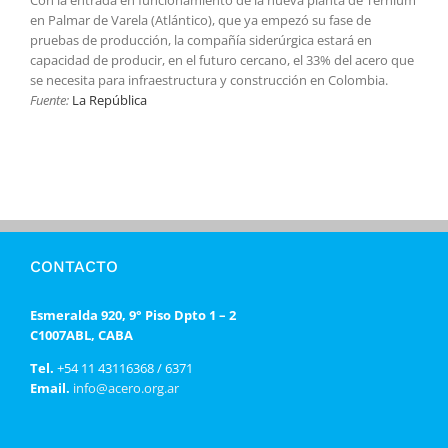
en Palmar de Varela (Atlántico), que ya empezó su fase de
pruebas de producción, la compañía siderúrgica estará en
capacidad de producir, en el futuro cercano, el 33% del acero que
se necesita para infraestructura y construcción en Colombia.
Fuente:
La República
CONTACTO
Esmeralda 920, 9° Piso Dpto 1 – 2
C1007ABL, CABA
Tel.
+54 11 43116368 / 6371
Email.
info@acero.org.ar