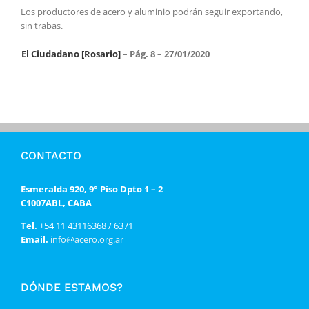
Los productores de acero y aluminio podrán seguir exportando,
sin trabas.
El Ciudadano [Rosario]
–
Pág. 8
–
27/01/2020
CONTACTO
Esmeralda 920, 9° Piso Dpto 1 – 2
C1007ABL, CABA
Tel.
+54 11 43116368 / 6371
Email.
info@acero.org.ar
DÓNDE ESTAMOS?