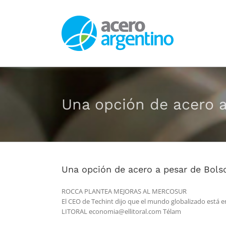
Saltar
al
contenido
Una opción de acero 
Una opción de acero a pesar de Bols
ROCCA PLANTEA MEJORAS AL MERCOSUR
El CEO de Techint dijo que el mundo globalizado está 
LITORAL economia@ellitoral.com Télam