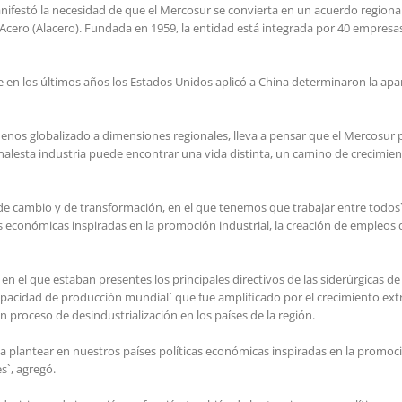
nifestó la necesidad de que el Mercosur se convierta en un acuerdo regional
Acero (Alacero). Fundada en 1959, la entidad está integrada por 40 empresa
 en los últimos años los Estados Unidos aplicó a China determinaron la a
s globalizado a dimensiones regionales, lleva a pensar que el Mercosur pu
lesta industria puede encontrar una vida distinta, un camino de crecimie
o de cambio y de transformación, en el que tenemos que trabajar entre tod
s económicas inspiradas en la promoción industrial, la creación de empleos de
 el que estaban presentes los principales directivos de las siderúrgicas de l
capacidad de producción mundial` que fue amplificado por el crecimiento ex
roceso de desindustrialización en los países de la región.
lantear en nuestros países políticas económicas inspiradas en la promoción 
s`, agregó.