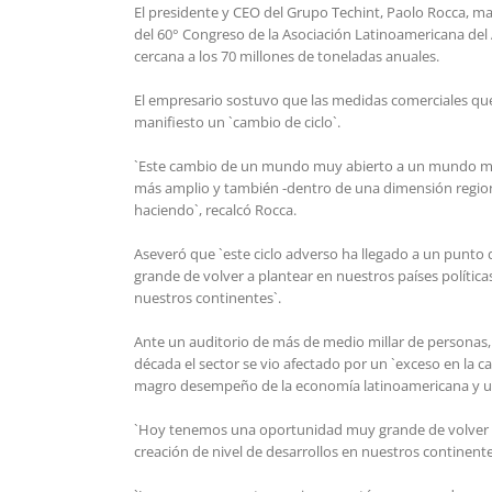
El presidente y CEO del Grupo Techint, Paolo Rocca, ma
del 60° Congreso de la Asociación Latinoamericana del 
cercana a los 70 millones de toneladas anuales.
El empresario sostuvo que las medidas comerciales que
manifiesto un `cambio de ciclo`.
`Este cambio de un mundo muy abierto a un mundo meno
más amplio y también -dentro de una dimensión regiona
haciendo`, recalcó Rocca.
Aseveró que `este ciclo adverso ha llegado a un punt
grande de volver a plantear en nuestros países política
nuestros continentes`.
Ante un auditorio de más de medio millar de personas, en
década el sector se vio afectado por un `exceso en la 
magro desempeño de la economía latinoamericana y un p
`Hoy tenemos una oportunidad muy grande de volver a p
creación de nivel de desarrollos en nuestros continente