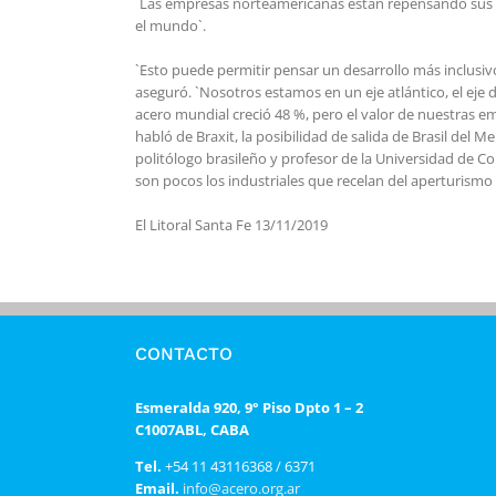
`Las empresas norteamericanas están repensando sus d
el mundo`.
`Esto puede permitir pensar un desarrollo más inclusiv
aseguró. `Nosotros estamos en un eje atlántico, el eje
acero mundial creció 48 %, pero el valor de nuestras emp
habló de Braxit, la posibilidad de salida de Brasil del
politólogo brasileño y profesor de la Universidad de Co
son pocos los industriales que recelan del aperturism
El Litoral Santa Fe 13/11/2019
CONTACTO
Esmeralda 920, 9° Piso Dpto 1 – 2
C1007ABL, CABA
Tel.
+54 11 43116368 / 6371
Email.
info@acero.org.ar